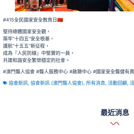
#415全民國家安全教育日🇨🇳
堅持總體國家安全觀，
築牢“十四五”安全根基，
護航“十五五”新征程，
成為『人民防線』中堅實的一員，
共建和諧安全繁榮穩定的社會。
#澳門聾人協會 #聾人服務中心 #啟聰中心 #國家安全聾健有責
協會新訊
,
協會新訊 (澳門聾人協會)
,
所有消息
,
活動回顧
,
活
最近消息