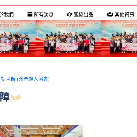
於我們
所有消息
聾協出品
其他資訊
動回顧 (澳門聾人協會)
🏻