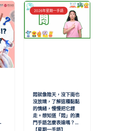
2026年星期一手語
悶就像陰天，沒下雨也
沒放晴，了解這種黏黏
的情緒，慢慢把它趕
走。想知道「悶」的澳
門手語怎麼表達嗎？…
一
【星期一手語】