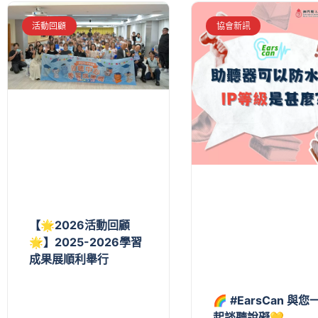
活動回顧
協會新訊
【🌟2026活動回顧
🌟】2025-2026學習
成果展順利舉行
🌈 #EarsCan 與您
起談聽說礙💛