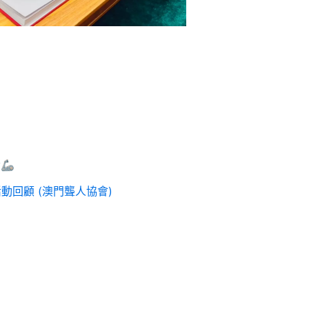
🦾
動回顧 (澳門聾人協會)