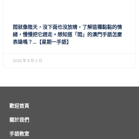
悶就像陰天，沒下雨也沒放晴，了解這種黏黏的情
緒，慢慢把它趕走。想知道「悶」的澳門手語怎麼
表達嗎？…【星期一手語】
2026 年 8 月 3 日
歡迎首頁
關於我們
手語教室