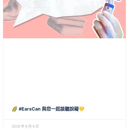
🌈 #EarsCan 與您一起談聽說礙💛
2026 年 8 月 6 日