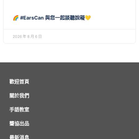
🌈 #EarsCan 與您一起談聽說礙💛
2026 年 8 月 6 日
歡迎首頁
關於我們
手語教室
聾協出品
最新消息