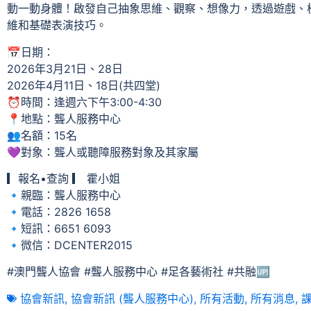
動一動身體！啟發自己抽象思維、觀察、想像力，透過遊戲、
維和基礎表演技巧。
📅日期：
2026年3月21日、28日
2026年4月11日、18日(共四堂)
⏰時間：逢週六下午3:00-4:30
📍地點：聾人服務中心
👥名額：15名
💜對象：聾人或聽障服務對象及其家屬
▎報名•查詢 ▎ 霍小姐
🔹親臨：聾人服務中心
🔹電話：2826 1658
🔹短訊：6651 6093
🔹微信：DCENTER2015
#澳門聾人協會 #聾人服務中心 #足各藝術社 #共融🆙
協會新訊
,
協會新訊 (聾人服務中心)
,
所有活動
,
所有消息
,