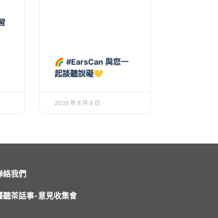
習
🌈 #EarsCan 與您一
起談聽說礙💛
2026 年 8 月 6 日
聯絡我們
聾聽茶話事-意見收集會