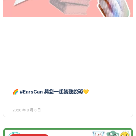
🌈 #EarsCan 與您一起談聽說礙💛
2026 年 8 月 6 日