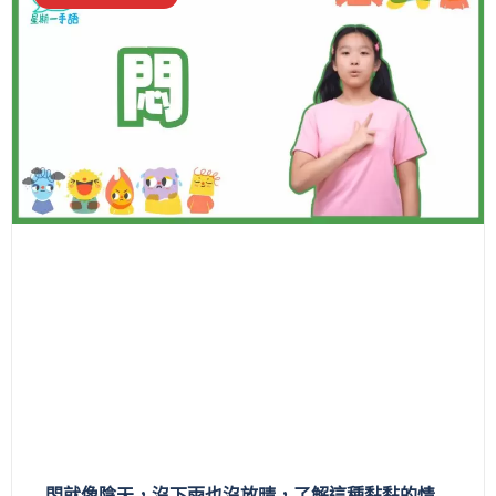
悶就像陰天，沒下雨也沒放晴，了解這種黏黏的情