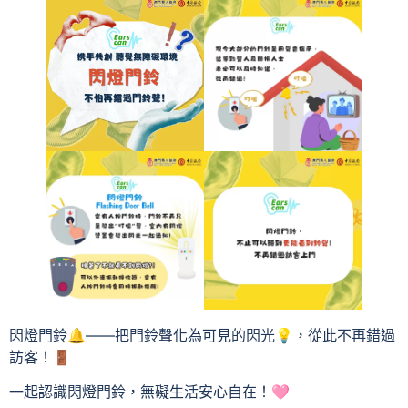
閃燈門鈴🔔——把門鈴聲化為可見的閃光💡，從此不再錯過
訪客！🚪
一起認識閃燈門鈴，無礙生活安心自在！🩷