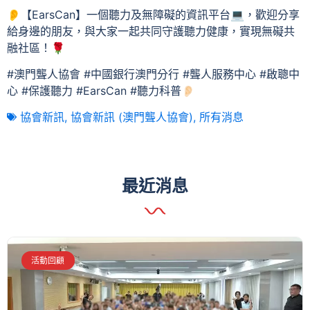
👂【EarsCan】一個聽力及無障礙的資訊平台💻，歡迎分享
給身邊的朋友，與大家一起共同守護聽力健康，實現無礙共
融社區！🌹
#澳門聾人協會 #中國銀行澳門分行 #聾人服務中心 #啟聰中
心 #保護聽力 #EarsCan #聽力科普👂🏻
協會新訊
,
協會新訊 (澳門聾人協會)
,
所有消息
最近消息
活動回顧