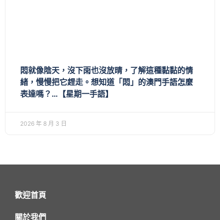
悶就像陰天，沒下雨也沒放晴，了解這種黏黏的情
緒，慢慢把它趕走。想知道「悶」的澳門手語怎麼
表達嗎？…【星期一手語】
2026 年 8 月 3 日
歡迎首頁
關於我們