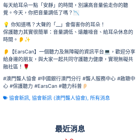
每天給耳朵一點「安靜」的時間，別讓高音量偷走你的聽
覺。今天，你把音量調低了嗎？📉
💡 你知道嗎？大聲的「__」會傷害你的耳朵！
保護聽力其實很簡單：音量調低、遠離噪音、給耳朵休息的
時間。👂✨
👂【EarsCan】一個聽力及無障礙的資訊平台💻，歡迎分享
給身邊的朋友，與大家一起共同守護聽力健康，實現無礙共
融社區！🌹
#澳門聾人協會 #中國銀行澳門分行 #聾人服務中心 #啟聰中
心 #保護聽力 #EarsCan #聽力科普👂🏻
協會新訊
,
協會新訊 (澳門聾人協會)
,
所有消息
最近消息