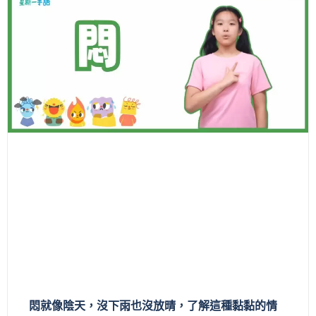
悶就像陰天，沒下雨也沒放晴，了解這種黏黏的情