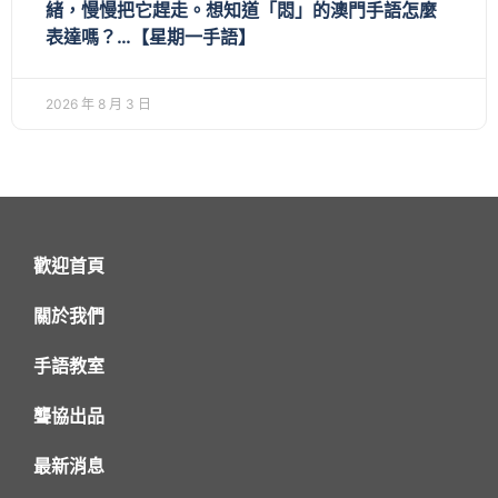
緒，慢慢把它趕走。想知道「悶」的澳門手語怎麼
表達嗎？…【星期一手語】
2026 年 8 月 3 日
歡迎首頁
關於我們
手語教室
聾協出品
最新消息