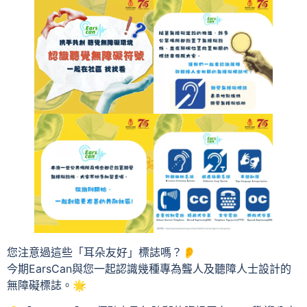
您注意過這些「耳朵友好」標誌嗎？👂
今期EarsCan與您一起認識幾種專為聾人及聽障人士設計的
無障礙標誌。🌟