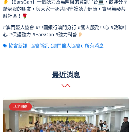
👂【EarsCan】一個聽力及無障礙的資訊平台💻，歡迎分享
給身邊的朋友，與大家一起共同守護聽力健康，實現無礙共
融社區！🌹
#澳門聾人協會 #中國銀行澳門分行 #聾人服務中心 #啟聰中
心 #保護聽力 #EarsCan #聽力科普👂🏻
協會新訊
,
協會新訊 (澳門聾人協會)
,
所有消息
最近消息
活動回顧