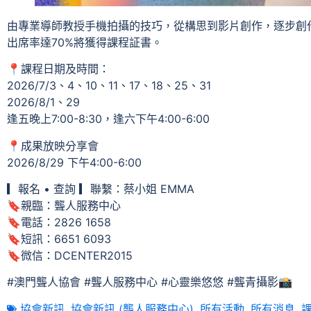
由專業導師教授手機拍攝的技巧，從構思到影片創作，逐步創
出席率達70%將獲得課程証書。
📍課程日期及時間：
2026/7/3、4、10、11、17、18、25、31
2026/8/1、29
逢五晚上7:00-8:30，逢六下午4:00-6:00
📍成果放映分享會
2026/8/29 下午4:00-6:00
▎報名 • 查詢 ▎聯繫：蔡小姐 EMMA
🔖親臨：聾人服務中心
🔖電話：2826 1658
🔖短訊：6651 6093
🔖微信：DCENTER2015
#澳門聾人協會 #聾人服務中心 #心靈樂悠悠 #聾青攝影📸
協會新訊
,
協會新訊 (聾人服務中心)
,
所有活動
,
所有消息
,