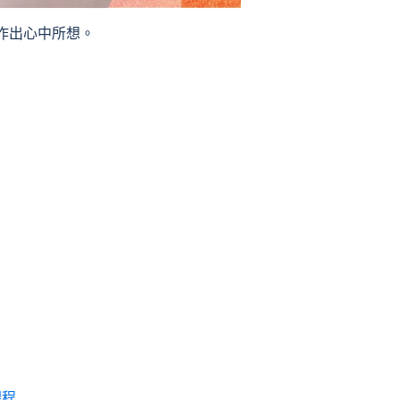
作出心中所想。
課程