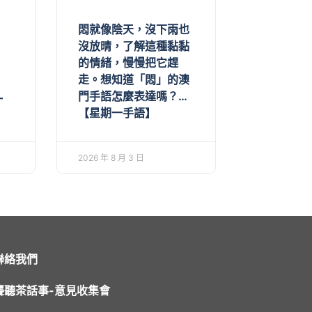
悶就像陰天，沒下雨也
沒放晴，了解這種黏黏
的情緒，慢慢把它趕
走。想知道「悶」的澳
門手語怎麼表達嗎？…
一
【星期一手語】
2026 年 8 月 3 日
聯絡我們
聾聽茶話事-意見收集會