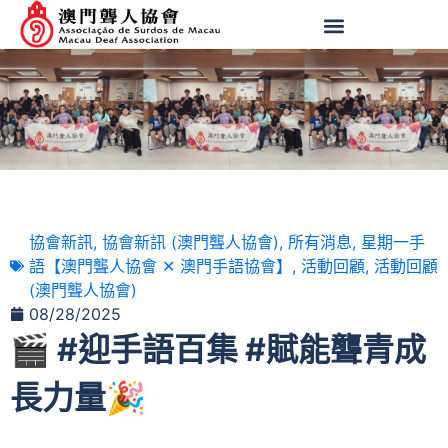
協會新訊
,
協會新訊 (澳門聾人協會)
,
所有消息
,
星期一手
語【澳門聾人協會 ✕ 澳門手語協會】
,
活動回顧
,
活動回顧
(澳門聾人協會)
08/28/2025
🎬 #迎手語百集 #賦能聾青成
長力量🎉