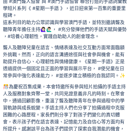
由 #澳門聾人協會 與 #澳門手語協會 聯合打造的手語詞彙教
學短片系列《 #星期一手語 》，近日迎來第一百集的重要里
程碑。
這系列目的助力公眾認識與學習澳門手語，並特別邀請聾及
聽障青年擔任主持​🙋🏻‍♀🙋🏻‍♂， #充分發揮他們的手語天賦與優勢
，#培養心理韌性，實踐自助助人的創會理念。
聾人及聽障兒童在語言、情緒表達及社交互動方面常面臨額
外挑戰。然而，正向的語言溝通途徑與社會參與機會，能有
助提升自信心、心理韌性與情緒健康。《星期一手語》正是
透過提供一個固定且正面的學習與展示平台， #使兒童在日
常參與中強化表達能力， #並逐步建立積極的自我認同。✨
🎊為慶祝百集成果，本會特邀所有參與短片拍攝的手語主持
人及服務對象齊聚一堂，共同見證意義非凡的時刻。在聚會
中，通過回顧影像，重溫了聾及聽障青年在參與過程中的學
習軌跡與成長蛻變。手語主持人們也分享了拍攝過程中克服
困難的心路歷程。家長們則分享了對孩子們變化的真切體
會，表示孩子們在語言表達、記憶能力及自信心等方面均有
所提升。感謝該平台為孩子們提供了探索自我潛能的機會，