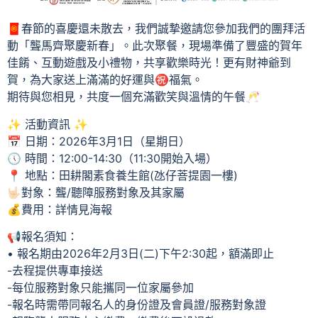
🧧春節的喜慶還未散去，我們誠摯邀請您參加我們的團拜活
動「聾馬齊聚慶新春」。此次聚餐，現場準備了豐盛的賀年
佳餚、互動遊戲及小禮物，共享歡樂時光！更有財神爺到
賀，為大家送上滿滿的好運與㊗️福氣。
期待與您相見，共度一個充滿歡笑與溫情的午餐🥂
✨ 活動資訊 ✨
📅 日期：2026年3月1日（星期日）
🕔 時間：12:00-14:30（11:30開始入場）
📍 地點：田耕閣素食養生館(氹仔菩提園一樓)
🤟🏻對象：聾/聽障服務對象及其家屬
💰費用：詳情見海報
📢報名須知：
•⁠ ⁠報名期由2026年2月3日(二)下午2:30起，額滿即止
-去程提供專車接送
-每位服務對象只能攜同一位家屬參加
-報名時需帶同報名人的身份證及會員證/服務對象證