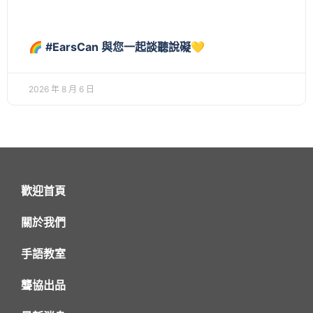
🌈 #EarsCan 與您一起談聽說礙💛
2026 年 8 月 6 日
歡迎首頁
關於我們
手語教室
聾協出品