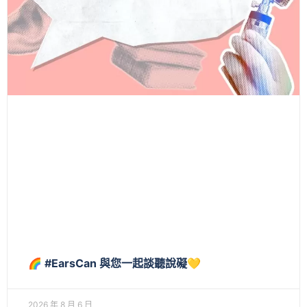
🌈 #EarsCan 與您一起談聽說礙💛
2026 年 8 月 6 日