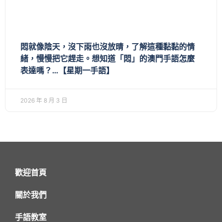
悶就像陰天，沒下雨也沒放晴，了解這種黏黏的情
緒，慢慢把它趕走。想知道「悶」的澳門手語怎麼
表達嗎？…【星期一手語】
2026 年 8 月 3 日
歡迎首頁
關於我們
手語教室