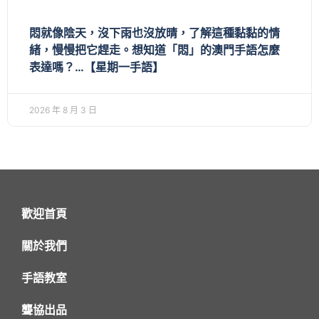
悶就像陰天，沒下雨也沒放晴，了解這種黏黏的情
緒，慢慢把它趕走。想知道「悶」的澳門手語怎麼
表達嗎？…【星期一手語】
2026 年 8 月 3 日
歡迎首頁
關於我們
手語教室
聾協出品