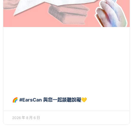
🌈 #EarsCan 與您一起談聽說礙💛
2026 年 8 月 6 日