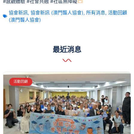
#感觀體驗 #社會共融 #社區無障礙🫶🏻
協會新訊
,
協會新訊 (澳門聾人協會)
,
所有消息
,
活動回顧
(澳門聾人協會)
最近消息
活動回顧