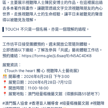
區，主要展示視聽障人士陳民安博士的作品，在這裡展出過
去多本著作與畫作，讓觀眾透過文字交流視聽障朋友的內心
世界，走進視聽障人士的生命經驗，讓平日未被聽見的聲音
得以被聽見及理解。
▌TOUCH 不只是一個名稱，亦是一個理解的過程。
▔▔▔▔▔▔▔▔▔▔▔▔▔▔▔▔▔▔▔▔▔▔▔
工作坊平日接受團體預約，週末開放公眾隨到體驗。
立即透過以下連結，了解及參與「共感」藝術體驗工作坊。
預約連結：https://forms.gle/jL6saqfErN5AC4DK8
展覽資訊：
《Touch the heart 觸·心 視聽障人士藝術展》
🎊 開幕禮：2026年6月28日 下午3:00
📍 展覽日期：2026年6月28日-7月12日
📍 開放時間：11:00-18:00
📍 展覽地點：澳門紐曼樞機藝文館（得勝斜路55號地下）
#澳門聾人協會 #香港盲人輔導會 #紐曼樞機藝文館 #視聽障