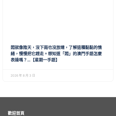
悶就像陰天，沒下雨也沒放晴，了解這種黏黏的情
緒，慢慢把它趕走。想知道「悶」的澳門手語怎麼
表達嗎？…【星期一手語】
2026 年 8 月 3 日
歡迎首頁