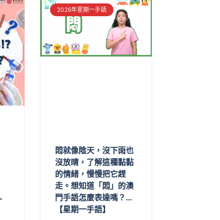
2026年星期一手語
悶就像陰天，沒下雨也
沒放晴，了解這種黏黏
的情緒，慢慢把它趕
走。想知道「悶」的澳
門手語怎麼表達嗎？…
一
【星期一手語】