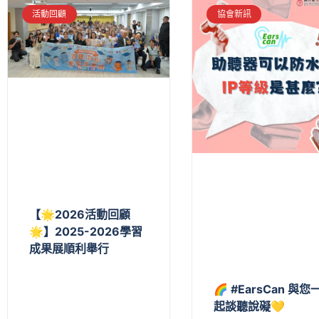
活動回顧
協會新訊
【🌟2026活動回顧
🌟】2025-2026學習
成果展順利舉行
🌈 #EarsCan 與您
起談聽說礙💛