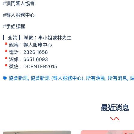
#澳門聾人協會
#聾人服務中心
#手語課程
▎查詢 ▎聯繫：李小姐或林先生
📍親臨：聾人服務中心
📍電話：2826 1658
📍短訊：6651 6093
📍微信：DCENTER2015
協會新訊
,
協會新訊 (聾人服務中心)
,
所有活動
,
所有消息
,
最近消息