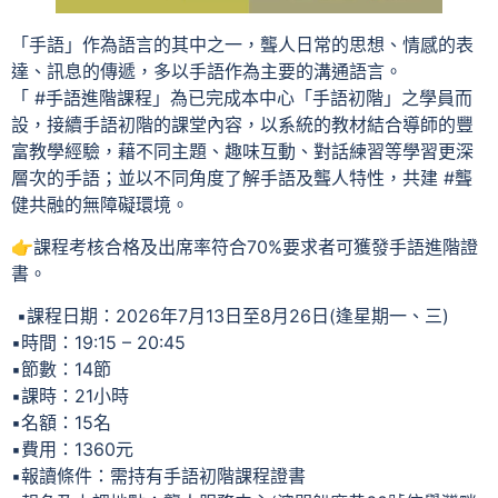
「手語」作為語言的其中之一，聾人日常的思想、情感的表
達、訊息的傳遞，多以手語作為主要的溝通語言。
「 #手語進階課程」為已完成本中心「手語初階」之學員而
設，接續手語初階的課堂內容，以系統的教材結合導師的豐
富教學經驗，藉不同主題、趣味互動、對話練習等學習更深
層次的手語；並以不同角度了解手語及聾人特性，共建 #聾
健共融的無障礙環境。
👉課程考核合格及出席率符合70%要求者可獲發手語進階證
書。
️ ▪️課程日期：2026年7月13日至8月26日(逢星期一、三)
▪️時間：19:15 – 20:45
️▪️節數：14節
️▪️課時：21小時
️▪️名額：15名
▪️費用：1360元
▪️報讀條件：需持有手語初階課程證書