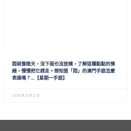
悶就像陰天，沒下雨也沒放晴，了解這種黏黏的情
緒，慢慢把它趕走。想知道「悶」的澳門手語怎麼
表達嗎？…【星期一手語】
2026 年 8 月 3 日