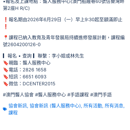
️▪️報名及上課地點：聾人服務中心(澳門船廠巷60號信譽灣畔
第2座H R/C)
️❗️報名期由2026年6月29日（一）早上9:30起至額滿即止️
❗️
📍課程已納入教育及青年發展局持續進修發展計劃，課程編
號2604200126-0
▎報名 • 查詢 ▎聯繫：李小姐或林先生
🔖親臨：聾人服務中心
🔖電話：2826 1658
🔖短訊：6651 6093
🔖微信：DCENTER2015
#澳門聾人協會 #聾人服務中心 #手語課程 #澳門手語
協會新訊
,
協會新訊 (聾人服務中心)
,
所有活動
,
所有消息
,
課程