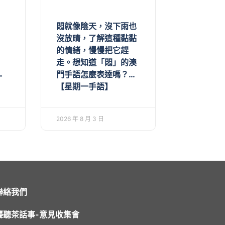
悶就像陰天，沒下雨也
沒放晴，了解這種黏黏
的情緒，慢慢把它趕
走。想知道「悶」的澳
門手語怎麼表達嗎？…
一
【星期一手語】
2026 年 8 月 3 日
聯絡我們
聾聽茶話事-意見收集會