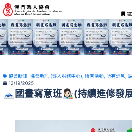
關
協會新訊
,
協會新訊 (聾人服務中心)
,
所有活動
,
所有消息
,
12/19/2025
🗻國畫寫意班👩🏻‍🎨(持續進修