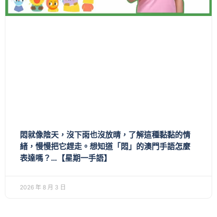
悶就像陰天，沒下雨也沒放晴，了解這種黏黏的情
緒，慢慢把它趕走。想知道「悶」的澳門手語怎麼
表達嗎？…【星期一手語】
2026 年 8 月 3 日