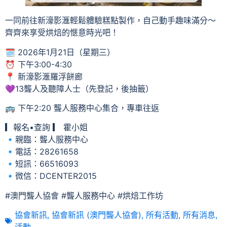
一同前往新濠影滙輕鬆體驗糕點製作，自己動手趣味滿分～
齊齊來享受烘焙的愜意時光吧！
🗓 2026年1月21日（星期三）
⏰ 下午3:00-4:30
📍 新濠影滙羅浮餅廊
💜13聾人及聽障人士（先登記，後抽籤）
🚌 下午2:20 聾人服務中心集合，專車往返
▎報名•查詢 ▎ 霍小姐
🔹親臨：聾人服務中心
🔹電話：28261658
🔹短訊：66516093
🔹微信：DCENTER2015
#澳門聾人協會 #聾人服務中心 #烘焙工作坊
協會新訊
,
協會新訊 (澳門聾人協會)
,
所有活動
,
所有消息
,