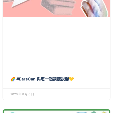
🌈 #EarsCan 與您一起談聽說礙💛
2026 年 8 月 6 日