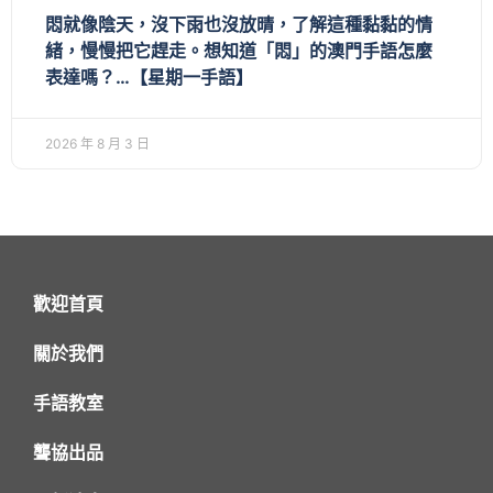
悶就像陰天，沒下雨也沒放晴，了解這種黏黏的情
緒，慢慢把它趕走。想知道「悶」的澳門手語怎麼
表達嗎？…【星期一手語】
2026 年 8 月 3 日
歡迎首頁
關於我們
手語教室
聾協出品