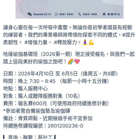
讓身心靈在每一次呼吸中重整。無論你是初學者還是有經驗
的練習者，我們的專業導師將帶領你探索不同的體式，#提升
柔韌性， #增強力量， #釋放壓力。🧘‍♀💪
哈達瑜伽基礎班（2026第一期）現正接受報名，與我們一起
踏上這段美好的瑜伽之旅吧！🌈💖
日期：2026年4月10日 至 6月5日（逢周五，共8節）
時間：晚上 7:30 – 8:45 （每節一小時十五分鐘）
地點：聾人服務中心
對象：聾人或聽障服務對象（10名）
費用：報名費600元（可使用政府持續進修計劃）
*參加者需自備瑜伽墊及瑜伽磚
備註：骨質疏鬆、近期做過手術不宜參加
持續進修課程編號：2601200236-0
▎查詢、聯繫：蔡社工 ▎