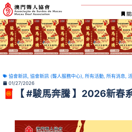
關
協會新訊
,
協會新訊 (聾人服務中心)
,
所有活動
,
所有消息
,
01/27/2026
🧧【 #駿馬奔騰 】2026新春