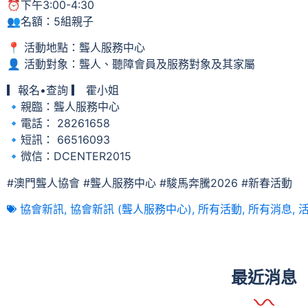
⏰下午3:00-4:30
👥名額：5組親子
📍 活動地點：聾人服務中心
👤 活動對象：聾人、聽障會員及服務對象及其家屬
▎報名•查詢 ▎ 霍小姐
🔹親臨：聾人服務中心
🔹電話： 28261658
🔹短訊： 66516093
🔹微信：DCENTER2015
#澳門聾人協會 #聾人服務中心 #駿馬奔騰2026 #新春活動
協會新訊
,
協會新訊 (聾人服務中心)
,
所有活動
,
所有消息
,
最近消息