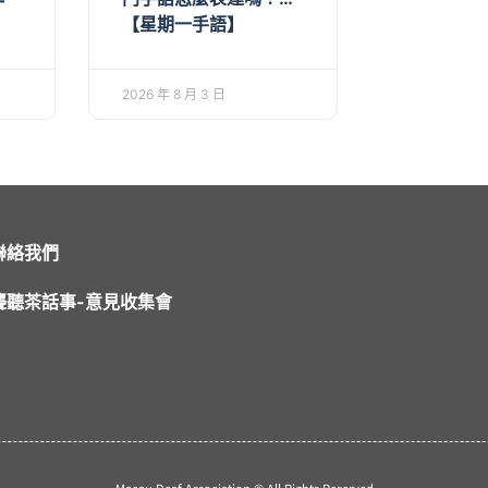
一
【星期一手語】
2026 年 8 月 3 日
聯絡我們
聾聽茶話事-意見收集會
Macau Deaf Association © All Rights Reserved