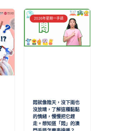
2026年星期一手語
悶就像陰天，沒下雨也
沒放晴，了解這種黏黏
的情緒，慢慢把它趕
走。想知道「悶」的澳
門手語怎麼表達嗎？…