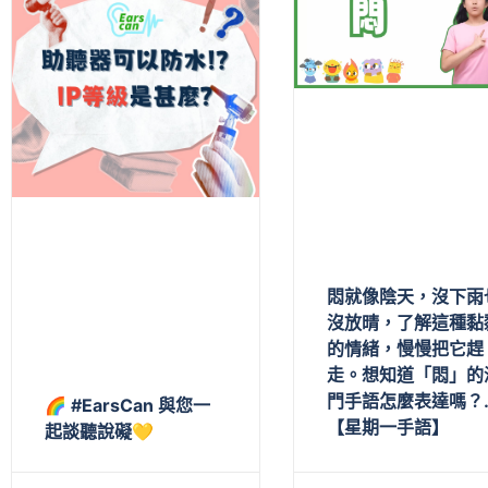
悶就像陰天，沒下雨
沒放晴，了解這種黏
的情緒，慢慢把它趕
走。想知道「悶」的
門手語怎麼表達嗎？
🌈 #EarsCan 與您一
【星期一手語】
起談聽說礙💛