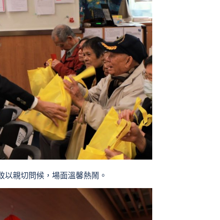
致以親切問候，場面溫馨熱鬧。