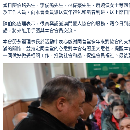
當日陳伯銘先生、李俊鳴先生、林偉豪先生、蕭婉儀女士等四
及工作人員，向本會會員派送賀年禮包和新春利是，送上節日
陳伯銘值理表示，很高興認識澳門聾人協會的服務，藉今日到
語，將來能用手語與本會會員交流。
本會勞永鏗理事長於活動中衷心感謝同善堂多年來對協會的支
滿的關懷，並肯定同善堂的心意對本會有著重大意義，提醒本
一同做好做妥相關工作，推動社會和諧、促進會員福祉。最後