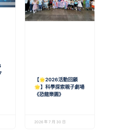
6
7
【🌟2026活動回顧
🌟】科學探索親子劇場
《恐龍樂園》
2026 年 7 月 30 日