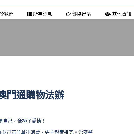
於我們
所有消息
聾協出品
其他資訊
卡澳門通購物法辦
是自己，像極了愛情！
據為己有並拿往消費，失主報案追究。治安警