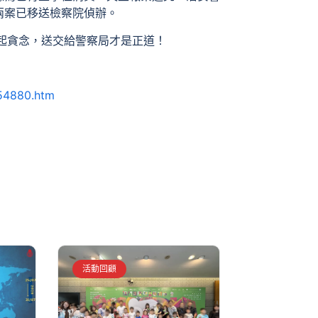
兩案已移送檢察院偵辦。
起貪念，送交給警察局才是正道！
454880.htm
活動回顧