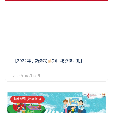
【2022年手語遊蹤🤟🏻第四場攤位活動】
2022 年 10 月 14 日
協會新訊 (啟聰中心)