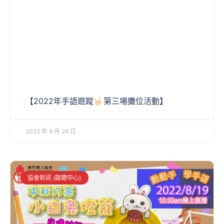
【2022年手語遊蹤🤟🏻第三場攤位活動】
2022 年 8 月 26 日
協會新訊 (啟聰中心)