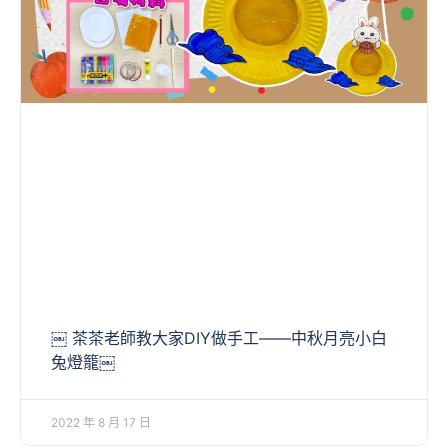
￼ 茶茶老師教大家DIY做手工——中秋月亮小白
兔燈籠￼
2022 年 8 月 17 日