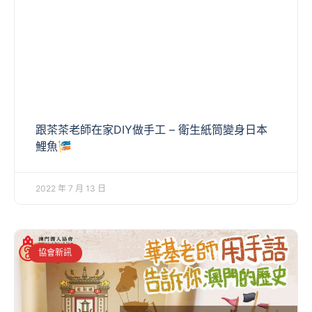
跟茶茶老師在家DIY做手工 – 衛生紙筒變身日本
鯉魚🎏
2022 年 7 月 13 日
協會新訊