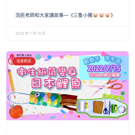
浩民老師和大家講故事—《三隻小豬🐷🐷🐷》
2022 年 7 月 16 日
協會新訊