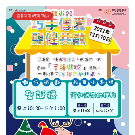
協會新訊 (啟聰中心)