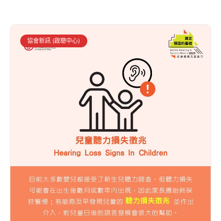
協會新訊 (啟聰中心)