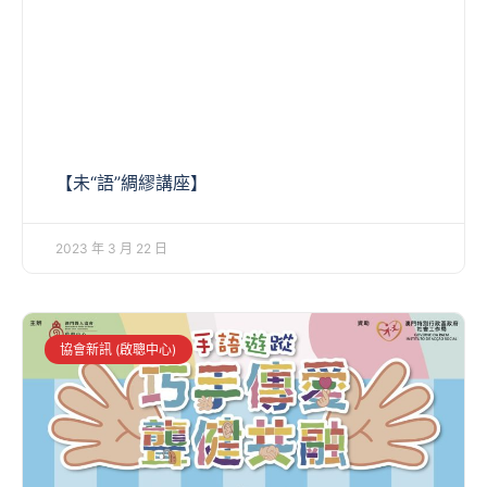
【未“語”綢繆講座】
2023 年 3 月 22 日
協會新訊 (啟聰中心)