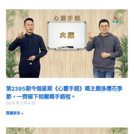
第2395期今個星期《心靈手語》嘅主題係櫻花季
節，一齊睇下相關嘅手語啦。
2024 年 3 月 4 日
閱讀更多 »