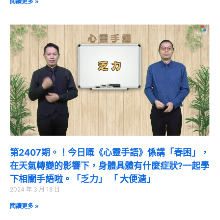
閱讀更多 »
第2407期。！今日嘅《心靈手語》係講「春困」，
在天氣轉變的影響下，身體具體有什麼症狀?一起學
下相關手語啦。「乏力」 「 大便溏」
2024 年 3 月 18 日
閱讀更多 »