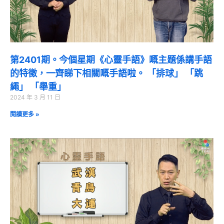
第2401期。今個星期《心靈手語》嘅主題係講手語
的特徵，一齊睇下相關嘅手語啦。 「排球」 「跳
繩」 「舉重」
2024 年 3 月 11 日
閱讀更多 »