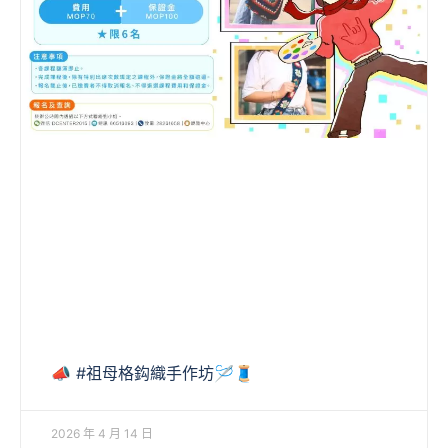
📣 #祖母格鈎織手作坊🪡🧵
2026 年 4 月 14 日