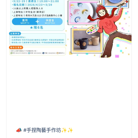
📣 #手捏陶藝手作坊✨✨