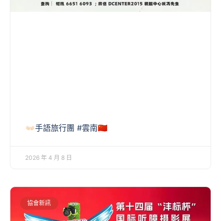
👐🏻手語旅行團 #雲南🇨🇳
2026 年 4 月 8 日
協會新訊