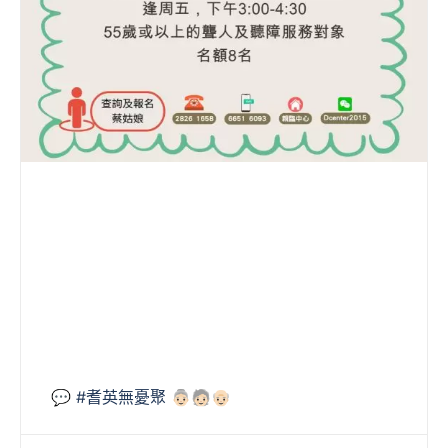
💬 #耆英無憂聚 👵🏻🧓🏻👴🏻