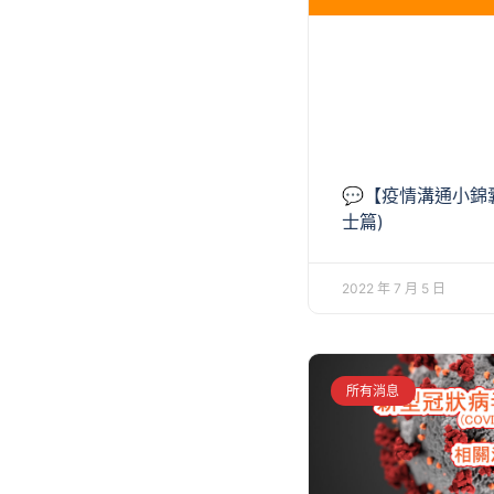
💬【疫情溝通小錦囊
士篇)
2022 年 7 月 5 日
所有消息