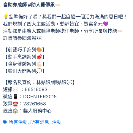
自助亦成師 #助人藝傳承👐🏻
💡您準備好了嗎？與我們一起度過一個活力滿滿的夏日吧！
我們規劃了四大主題活動，動靜皆宜、豐富多元💜
活動都是由聾人或聽障老師擔任老師，分享所長與技能👐🏻
詳情請參閱海報👀
【創藝巧手系列🎨】
【動手烹調系列🥩】
【強身健體系列💪🏻】
【腦洞大開系列💭】
【報名及查詢：林姑娘/繆姑娘💬】
短訊✉️ ：66516093
微信📱：DCENTER2015
致電☎️：28261658
親臨🏠：聾人服務中心
所有活動
,
所有消息
,
活動