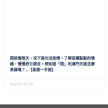
悶就像陰天，沒下雨也沒放晴，了解這種黏黏的情
緒，慢慢把它趕走。想知道「悶」的澳門手語怎麼
表達嗎？…【星期一手語】
2026 年 8 月 3 日