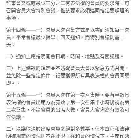
監事會又或應最少三分之二有表決權的會員的要求時，可
召開會員大會特別會議，惟該要求必須連同指定要處理的
事項。
第十四條——一）會員大會召集方式是以書面通知每一會
員，平常會議最少提早十四天通知，而特別會議則需十
天。
二）通知上應指明開會日期、時間、地點及有關議程。
三）上述條款的規定並不妨礙會員大會以緊急方式召開，
並免除一些指定條件，祇要獲得所有具表決權的會員同意
即可。
第十五條——一）會員大會在第一次召集時，要有半數具
表決權的會員出席方為有效；第一次召集半小時後視為第
二次召集，不論會員的出席人數，會員大會均為有效及可
作決議。
二）決議取決於出席會員之絕對多數票，但本章程和法律
明確規定的情況則不在此限；在和票的情況下，主席作決