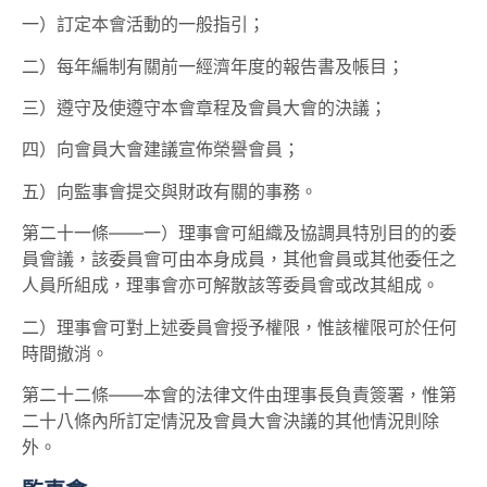
一）訂定本會活動的一般指引；
二）每年編制有關前一經濟年度的報告書及帳目；
三）遵守及使遵守本會章程及會員大會的決議；
四）向會員大會建議宣佈榮譽會員；
五）向監事會提交與財政有關的事務。
第二十一條——一）理事會可組織及協調具特別目的的委
員會議，該委員會可由本身成員，其他會員或其他委任之
人員所組成，理事會亦可解散該等委員會或改其組成。
二）理事會可對上述委員會授予權限，惟該權限可於任何
時間撤消。
第二十二條——本會的法律文件由理事長負責簽署，惟第
二十八條內所訂定情況及會員大會決議的其他情況則除
外。