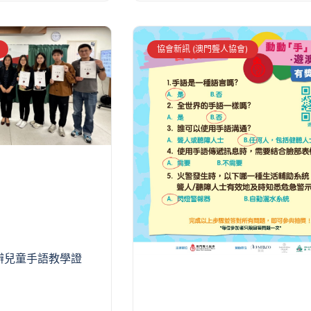
協會新訊 (澳門聾人協會)
辦兒童手語教學證