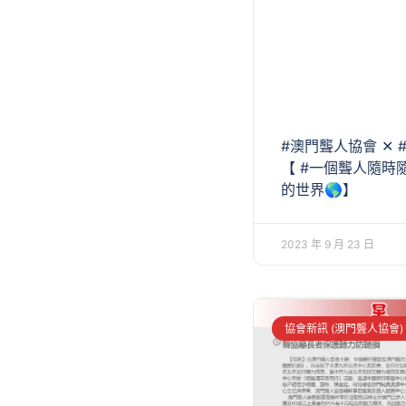
#澳門聾人協會 ✕ 
【 #一個聾人隨時
的世界🌎】
2023 年 9 月 23 日
協會新訊 (澳門聾人協會)