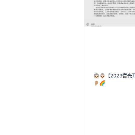
🧓🏻👵🏻【2023
👂🏼🌈