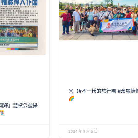
☀【#不一樣的旅行團 #澳琴情
🌈
同輝」灃標公益攝

2024 年 8 月 5 日