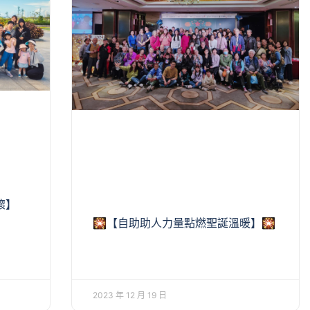
懷】
🎇【自助助人力量點燃聖誕溫暖】🎇
2023 年 12 月 19 日