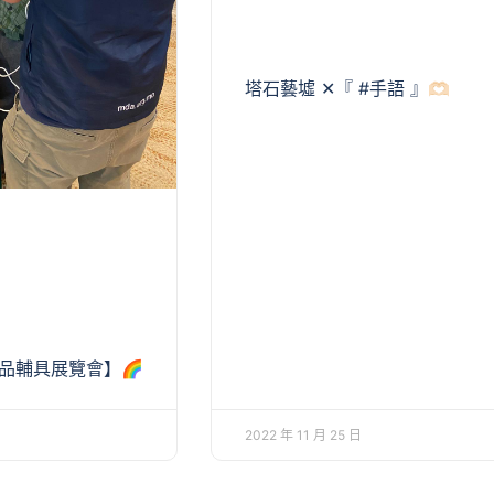
塔石藝墟 ✕『 #手語 』🫶🏻
用品輔具展覽會】🌈
2022 年 11 月 25 日