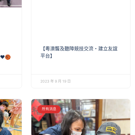
【粵澳聾及聽障競技交流・建立友誼
平台】
❤️🏀
2023 年 9 月 19 日
所有消息