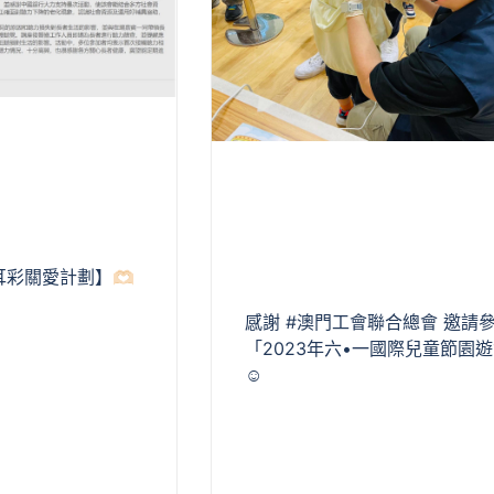
耆光耳彩關愛計劃】🫶🏻
感謝 #澳門工會聯合總會 邀請
「2023年六•一國際兒童節園
☺